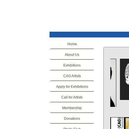
Home
About Us
Exhibitions
CAG Artists
Apply for Exhibitions
Call for Artists
Membership
Donations